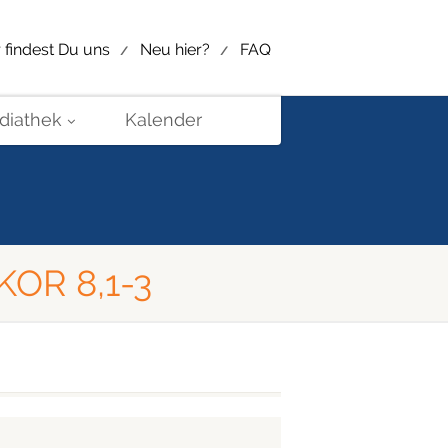
r findest Du uns
Neu hier?
FAQ
diathek
Kalender
KOR 8,1-3