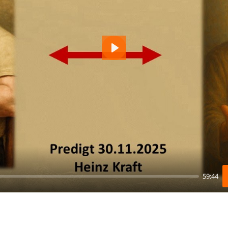
Play
59:44