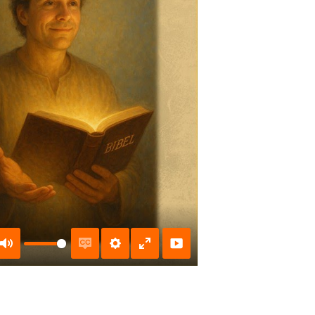
Mute
Enable
Settings
Enter
captions
fullscreen