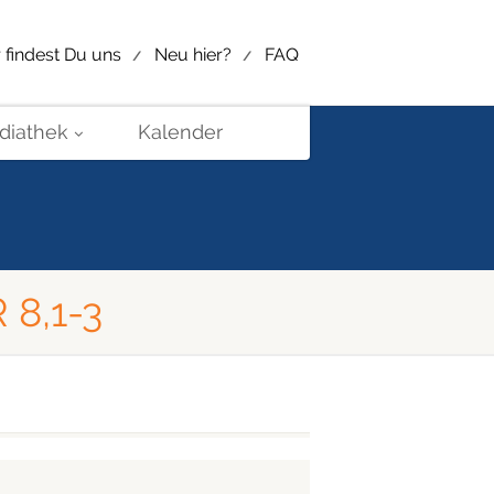
r findest Du uns
Neu hier?
FAQ
diathek
Kalender
8,1-3