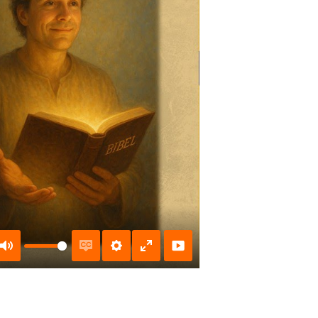
Mute
Enable
Settings
Enter
captions
fullscreen